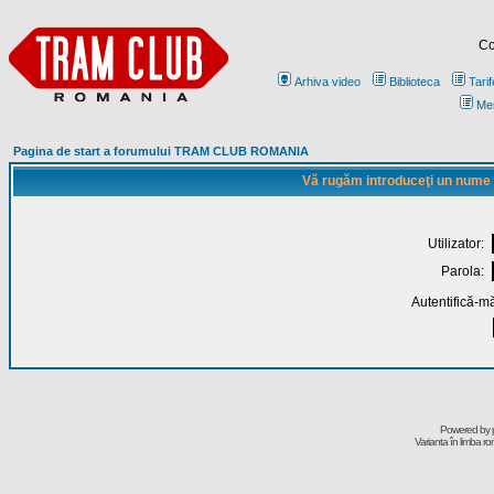
Co
Arhiva video
Biblioteca
Tarif
Me
Pagina de start a forumului TRAM CLUB ROMANIA
Vă rugăm introduceţi un nume de
Utilizator:
Parola:
Autentifică-mă
Powered by
Varianta în limba r