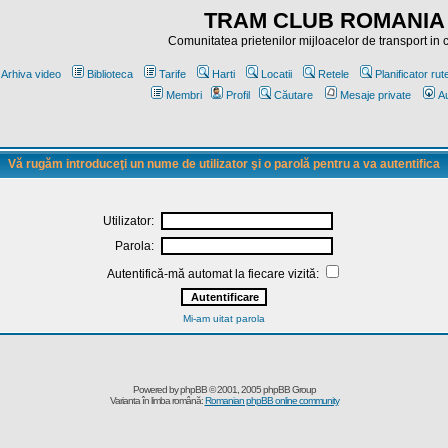
TRAM CLUB ROMANIA
Comunitatea prietenilor mijloacelor de transport in
Arhiva video
Biblioteca
Tarife
Harti
Locatii
Retele
Planificator rut
Membri
Profil
Căutare
Mesaje private
Au
Vă rugăm introduceţi un nume de utilizator şi o parolă pentru a va autentifica
Utilizator:
Parola:
Autentifică-mă automat la fiecare vizită:
Mi-am uitat parola
Powered by
phpBB
© 2001, 2005 phpBB Group
Varianta în limba română:
Romanian phpBB online community