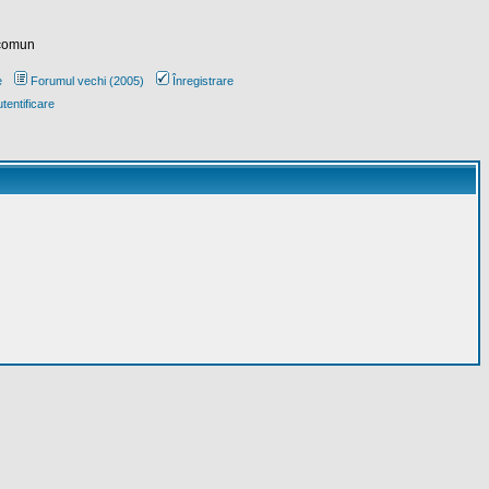
 comun
e
Forumul vechi (2005)
Înregistrare
tentificare