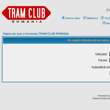
Co
Arhiva video
Biblioteca
Tarif
Me
Pagina de start a forumului TRAM CLUB ROMANIA
Vă rugăm introduceţi un nume de
Utilizator:
Parola:
Autentifică-mă
Powered by
Varianta în limba r