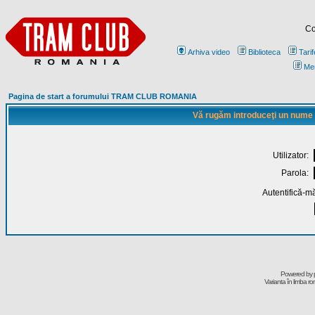
Co
Arhiva video
Biblioteca
Tarif
Me
Pagina de start a forumului TRAM CLUB ROMANIA
Vă rugăm introduceţi un nume de
Utilizator:
Parola:
Autentifică-mă
Powered by
Varianta în limba r