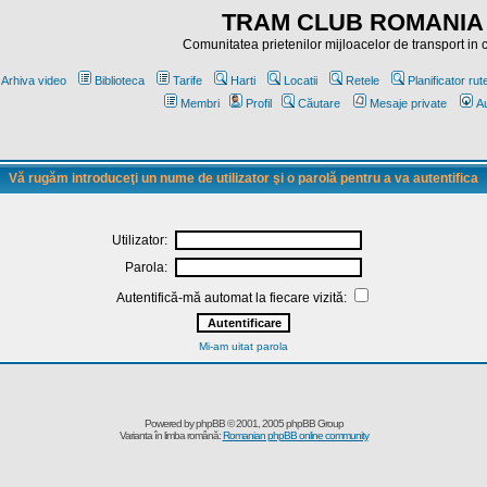
TRAM CLUB ROMANIA
Comunitatea prietenilor mijloacelor de transport in
Arhiva video
Biblioteca
Tarife
Harti
Locatii
Retele
Planificator rut
Membri
Profil
Căutare
Mesaje private
Au
Vă rugăm introduceţi un nume de utilizator şi o parolă pentru a va autentifica
Utilizator:
Parola:
Autentifică-mă automat la fiecare vizită:
Mi-am uitat parola
Powered by
phpBB
© 2001, 2005 phpBB Group
Varianta în limba română:
Romanian phpBB online community