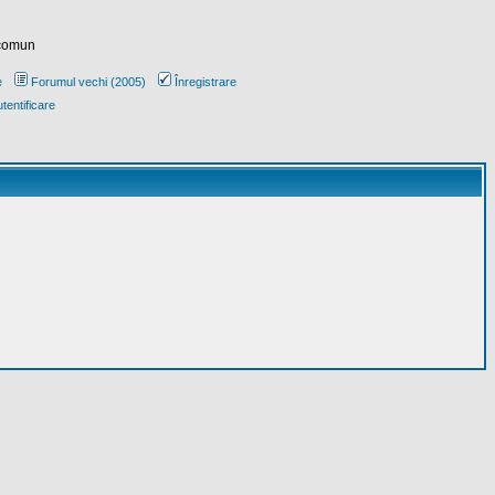
 comun
e
Forumul vechi (2005)
Înregistrare
tentificare