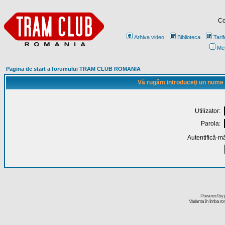
Co
Arhiva video
Biblioteca
Tarif
Me
Pagina de start a forumului TRAM CLUB ROMANIA
Vă rugăm introduceţi un nume de
Utilizator:
Parola:
Autentifică-mă
Powered by
Varianta în limba r