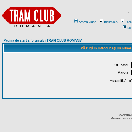
Co
Arhiva video
Biblioteca
Tarif
Me
Pagina de start a forumului TRAM CLUB ROMANIA
Vă rugăm introduceţi un nume de
Utilizator:
Parola:
Autentifică-mă
Powered by
Varianta în limba r