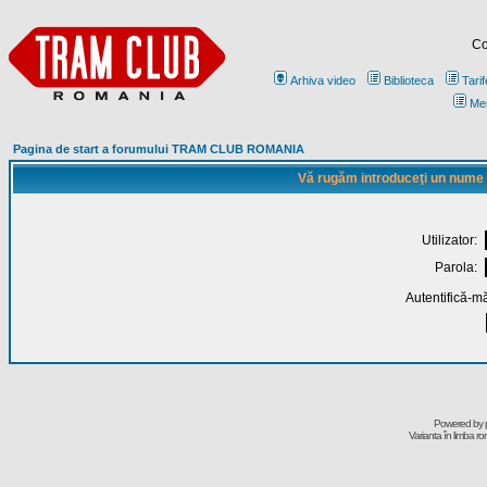
Co
Arhiva video
Biblioteca
Tarif
Me
Pagina de start a forumului TRAM CLUB ROMANIA
Vă rugăm introduceţi un nume de
Utilizator:
Parola:
Autentifică-mă
Powered by
Varianta în limba r