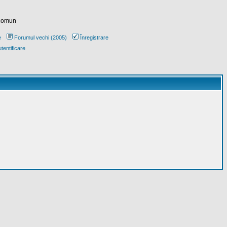
 comun
e
Forumul vechi (2005)
Înregistrare
tentificare