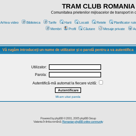
TRAM CLUB ROMANIA
Comunitatea prietenilor mijloacelor de transport in
Arhiva video
Biblioteca
Tarife
Harti
Locatii
Retele
Planificator rut
Membri
Profil
Căutare
Mesaje private
Au
Vă rugăm introduceţi un nume de utilizator şi o parolă pentru a va autentifica
Utilizator:
Parola:
Autentifică-mă automat la fiecare vizită:
Mi-am uitat parola
Powered by
phpBB
© 2001, 2005 phpBB Group
Varianta în limba română:
Romanian phpBB online community