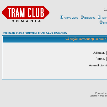
Co
Arhiva video
Biblioteca
Tarif
Me
Pagina de start a forumului TRAM CLUB ROMANIA
Vă rugăm introduceţi un nume de
Utilizator:
Parola:
Autentifică-mă
Powered by
Varianta în limba r