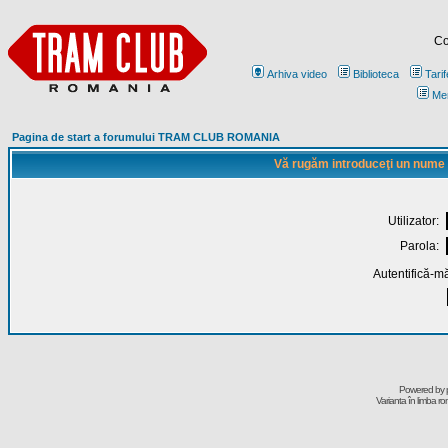
Co
Arhiva video
Biblioteca
Tarif
Me
Pagina de start a forumului TRAM CLUB ROMANIA
Vă rugăm introduceţi un nume de
Utilizator:
Parola:
Autentifică-mă
Powered by
Varianta în limba r