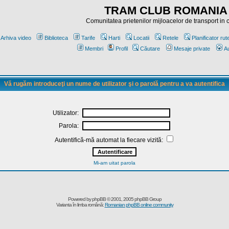
TRAM CLUB ROMANIA
Comunitatea prietenilor mijloacelor de transport in
Arhiva video
Biblioteca
Tarife
Harti
Locatii
Retele
Planificator rut
Membri
Profil
Căutare
Mesaje private
Au
Vă rugăm introduceţi un nume de utilizator şi o parolă pentru a va autentifica
Utilizator:
Parola:
Autentifică-mă automat la fiecare vizită:
Mi-am uitat parola
Powered by
phpBB
© 2001, 2005 phpBB Group
Varianta în limba română:
Romanian phpBB online community