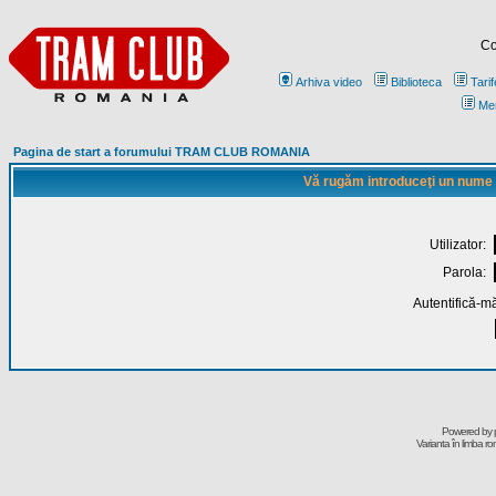
Co
Arhiva video
Biblioteca
Tarif
Me
Pagina de start a forumului TRAM CLUB ROMANIA
Vă rugăm introduceţi un nume de
Utilizator:
Parola:
Autentifică-mă
Powered by
Varianta în limba r