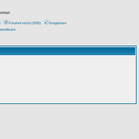
 comun
e
Forumul vechi (2005)
Înregistrare
tentificare