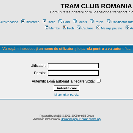
TRAM CLUB ROMANIA
Comunitatea prietenilor mijloacelor de transport in
Arhiva video
Biblioteca
Tarife
Harti
Locatii
Retele
Planificator rut
Membri
Profil
Căutare
Mesaje private
Au
Vă rugăm introduceţi un nume de utilizator şi o parolă pentru a va autentifica
Utilizator:
Parola:
Autentifică-mă automat la fiecare vizită:
Mi-am uitat parola
Powered by
phpBB
© 2001, 2005 phpBB Group
Varianta în limba română:
Romanian phpBB online community