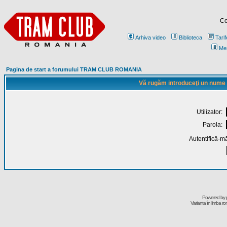
Co
Arhiva video
Biblioteca
Tarif
Me
Pagina de start a forumului TRAM CLUB ROMANIA
Vă rugăm introduceţi un nume de
Utilizator:
Parola:
Autentifică-mă
Powered by
Varianta în limba r