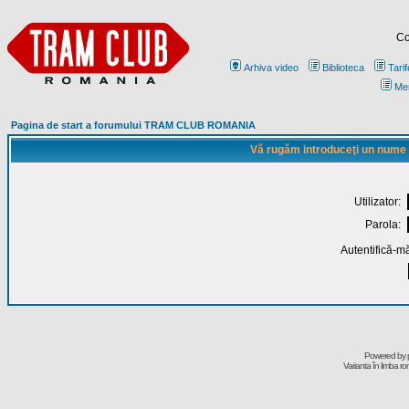
Co
Arhiva video
Biblioteca
Tarif
Me
Pagina de start a forumului TRAM CLUB ROMANIA
Vă rugăm introduceţi un nume de
Utilizator:
Parola:
Autentifică-mă
Powered by
Varianta în limba r