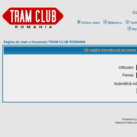
Co
Arhiva video
Biblioteca
Tarif
Me
Pagina de start a forumului TRAM CLUB ROMANIA
Vă rugăm introduceţi un nume de
Utilizator:
Parola:
Autentifică-mă
Powered by
Varianta în limba r