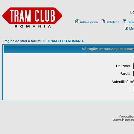
Co
Arhiva video
Biblioteca
Tarif
Me
Pagina de start a forumului TRAM CLUB ROMANIA
Vă rugăm introduceţi un nume de
Utilizator:
Parola:
Autentifică-mă
Powered by
Varianta în limba r