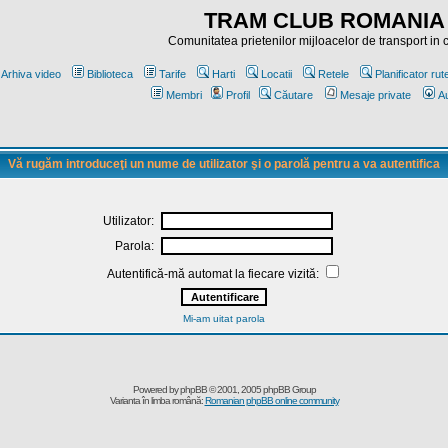
TRAM CLUB ROMANIA
Comunitatea prietenilor mijloacelor de transport in
Arhiva video
Biblioteca
Tarife
Harti
Locatii
Retele
Planificator rut
Membri
Profil
Căutare
Mesaje private
Au
Vă rugăm introduceţi un nume de utilizator şi o parolă pentru a va autentifica
Utilizator:
Parola:
Autentifică-mă automat la fiecare vizită:
Mi-am uitat parola
Powered by
phpBB
© 2001, 2005 phpBB Group
Varianta în limba română:
Romanian phpBB online community