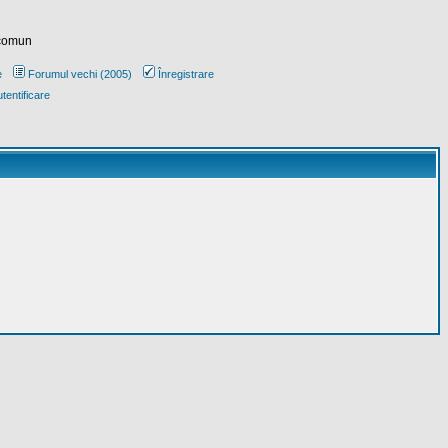
 comun
e
Forumul vechi (2005)
Înregistrare
tentificare