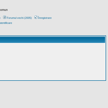
 comun
e
Forumul vechi (2005)
Înregistrare
tentificare