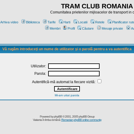
TRAM CLUB ROMANIA
Comunitatea prietenilor mijloacelor de transport in
Arhiva video
Biblioteca
Tarife
Harti
Locatii
Retele
Planificator rut
Membri
Profil
Căutare
Mesaje private
Au
Vă rugăm introduceţi un nume de utilizator şi o parolă pentru a va autentifica
Utilizator:
Parola:
Autentifică-mă automat la fiecare vizită:
Mi-am uitat parola
Powered by
phpBB
© 2001, 2005 phpBB Group
Varianta în limba română:
Romanian phpBB online community