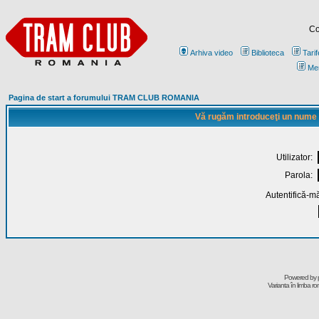
Co
Arhiva video
Biblioteca
Tarif
Me
Pagina de start a forumului TRAM CLUB ROMANIA
Vă rugăm introduceţi un nume de
Utilizator:
Parola:
Autentifică-mă
Powered by
Varianta în limba r