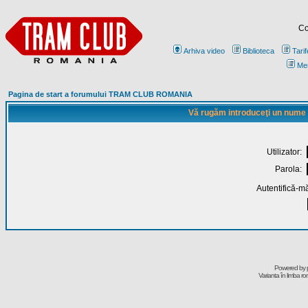
Co
Arhiva video
Biblioteca
Tarif
Me
Pagina de start a forumului TRAM CLUB ROMANIA
Vă rugăm introduceţi un nume de
Utilizator:
Parola:
Autentifică-mă
Powered by
Varianta în limba r