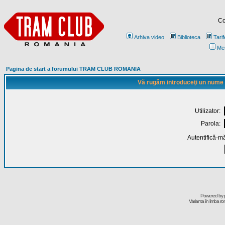
Co
Arhiva video
Biblioteca
Tarif
Me
Pagina de start a forumului TRAM CLUB ROMANIA
Vă rugăm introduceţi un nume de
Utilizator:
Parola:
Autentifică-mă
Powered by
Varianta în limba r