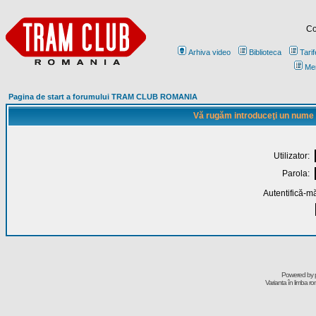
Co
Arhiva video
Biblioteca
Tarif
Me
Pagina de start a forumului TRAM CLUB ROMANIA
Vă rugăm introduceţi un nume de
Utilizator:
Parola:
Autentifică-mă
Powered by
Varianta în limba r