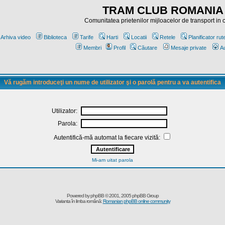
TRAM CLUB ROMANIA
Comunitatea prietenilor mijloacelor de transport in
Arhiva video
Biblioteca
Tarife
Harti
Locatii
Retele
Planificator rut
Membri
Profil
Căutare
Mesaje private
Au
Vă rugăm introduceţi un nume de utilizator şi o parolă pentru a va autentifica
Utilizator:
Parola:
Autentifică-mă automat la fiecare vizită:
Mi-am uitat parola
Powered by
phpBB
© 2001, 2005 phpBB Group
Varianta în limba română:
Romanian phpBB online community