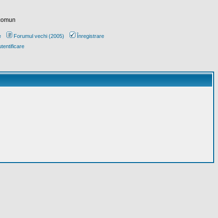
 comun
e
Forumul vechi (2005)
Înregistrare
tentificare