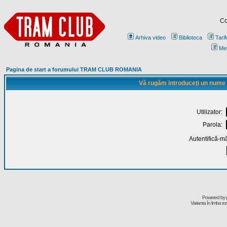
Co
Arhiva video
Biblioteca
Tarif
Me
Pagina de start a forumului TRAM CLUB ROMANIA
Vă rugăm introduceţi un nume de
Utilizator:
Parola:
Autentifică-mă
Powered by
Varianta în limba r