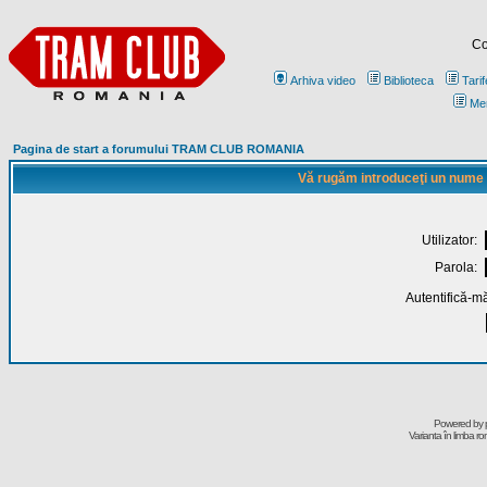
Co
Arhiva video
Biblioteca
Tarif
Me
Pagina de start a forumului TRAM CLUB ROMANIA
Vă rugăm introduceţi un nume de
Utilizator:
Parola:
Autentifică-mă
Powered by
Varianta în limba r