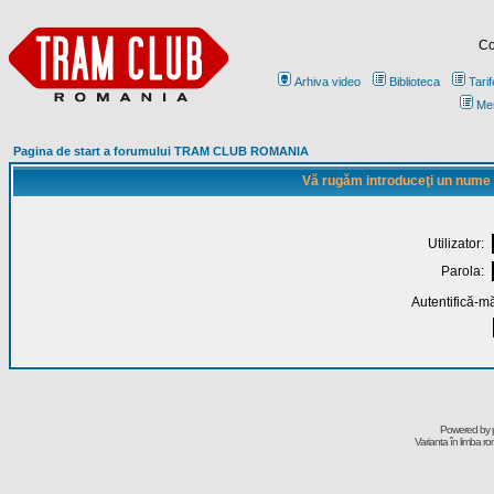
Co
Arhiva video
Biblioteca
Tarif
Me
Pagina de start a forumului TRAM CLUB ROMANIA
Vă rugăm introduceţi un nume de
Utilizator:
Parola:
Autentifică-mă
Powered by
Varianta în limba r