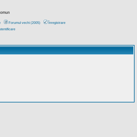
 comun
e
Forumul vechi (2005)
Înregistrare
tentificare