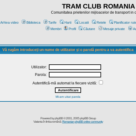
TRAM CLUB ROMANIA
Comunitatea prietenilor mijloacelor de transport in
Arhiva video
Biblioteca
Tarife
Harti
Locatii
Retele
Planificator rut
Membri
Profil
Căutare
Mesaje private
Au
Vă rugăm introduceţi un nume de utilizator şi o parolă pentru a va autentifica
Utilizator:
Parola:
Autentifică-mă automat la fiecare vizită:
Mi-am uitat parola
Powered by
phpBB
© 2001, 2005 phpBB Group
Varianta în limba română:
Romanian phpBB online community