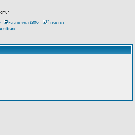
 comun
e
Forumul vechi (2005)
Înregistrare
tentificare