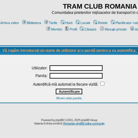
TRAM CLUB ROMANIA
Comunitatea prietenilor mijloacelor de transport in
Arhiva video
Biblioteca
Tarife
Harti
Locatii
Retele
Planificator rut
Membri
Profil
Căutare
Mesaje private
Au
Vă rugăm introduceţi un nume de utilizator şi o parolă pentru a va autentifica
Utilizator:
Parola:
Autentifică-mă automat la fiecare vizită:
Mi-am uitat parola
Powered by
phpBB
© 2001, 2005 phpBB Group
Varianta în limba română:
Romanian phpBB online community