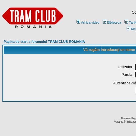
Co
Arhiva video
Biblioteca
Tarif
Me
Pagina de start a forumului TRAM CLUB ROMANIA
Vă rugăm introduceţi un nume de
Utilizator:
Parola:
Autentifică-mă
Powered by
Varianta în limba r