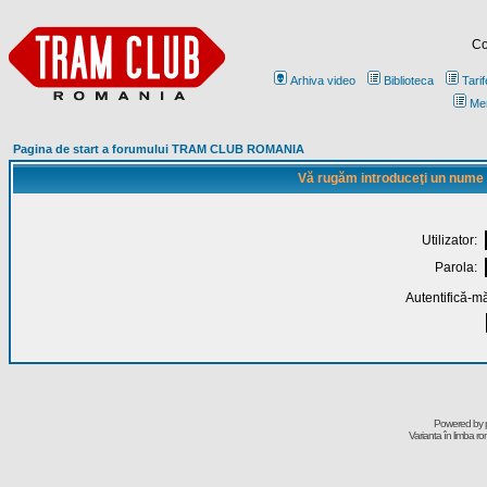
Co
Arhiva video
Biblioteca
Tarif
Me
Pagina de start a forumului TRAM CLUB ROMANIA
Vă rugăm introduceţi un nume de
Utilizator:
Parola:
Autentifică-mă
Powered by
Varianta în limba r