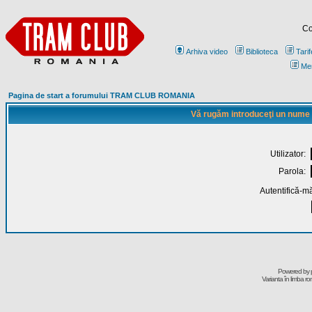
Co
Arhiva video
Biblioteca
Tarif
Me
Pagina de start a forumului TRAM CLUB ROMANIA
Vă rugăm introduceţi un nume de
Utilizator:
Parola:
Autentifică-mă
Powered by
Varianta în limba r