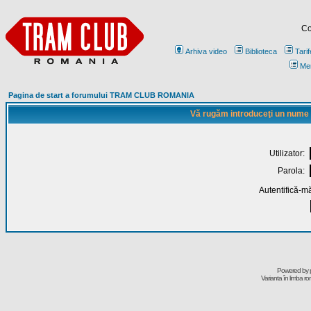
Co
Arhiva video
Biblioteca
Tarif
Me
Pagina de start a forumului TRAM CLUB ROMANIA
Vă rugăm introduceţi un nume de
Utilizator:
Parola:
Autentifică-mă
Powered by
Varianta în limba r