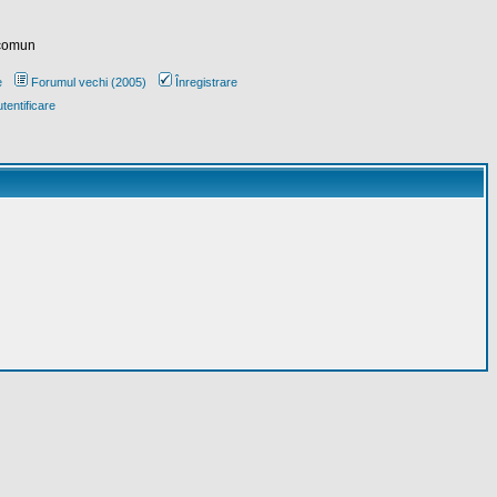
 comun
e
Forumul vechi (2005)
Înregistrare
tentificare