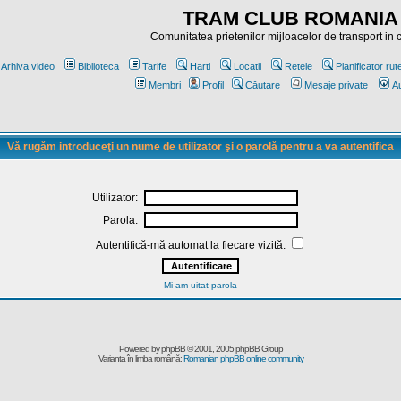
TRAM CLUB ROMANIA
Comunitatea prietenilor mijloacelor de transport in
Arhiva video
Biblioteca
Tarife
Harti
Locatii
Retele
Planificator rut
Membri
Profil
Căutare
Mesaje private
Au
Vă rugăm introduceţi un nume de utilizator şi o parolă pentru a va autentifica
Utilizator:
Parola:
Autentifică-mă automat la fiecare vizită:
Mi-am uitat parola
Powered by
phpBB
© 2001, 2005 phpBB Group
Varianta în limba română:
Romanian phpBB online community