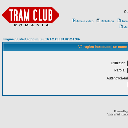
Co
Arhiva video
Biblioteca
Tarif
Me
Pagina de start a forumului TRAM CLUB ROMANIA
Vă rugăm introduceţi un nume de
Utilizator:
Parola:
Autentifică-mă
Powered by
Varianta în limba r