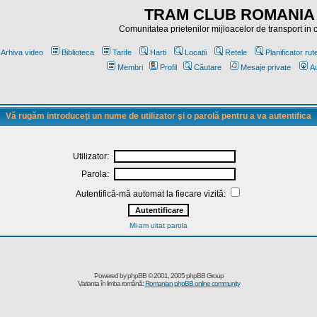
TRAM CLUB ROMANIA
Comunitatea prietenilor mijloacelor de transport in
Arhiva video
Biblioteca
Tarife
Harti
Locatii
Retele
Planificator rut
Membri
Profil
Căutare
Mesaje private
Au
Vă rugăm introduceţi un nume de utilizator şi o parolă pentru a va autentifica
Utilizator:
Parola:
Autentifică-mă automat la fiecare vizită:
Mi-am uitat parola
Powered by
phpBB
© 2001, 2005 phpBB Group
Varianta în limba română:
Romanian phpBB online community