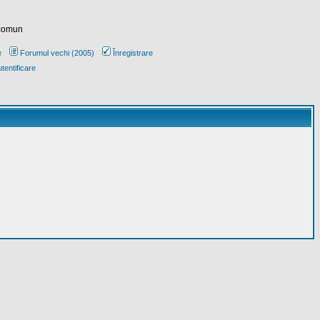
 comun
e
Forumul vechi (2005)
Înregistrare
tentificare