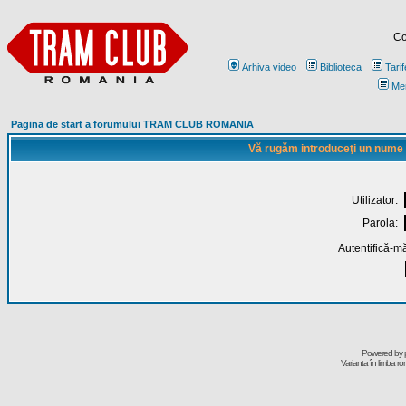
Co
Arhiva video
Biblioteca
Tarif
Me
Pagina de start a forumului TRAM CLUB ROMANIA
Vă rugăm introduceţi un nume de
Utilizator:
Parola:
Autentifică-mă
Powered by
Varianta în limba r