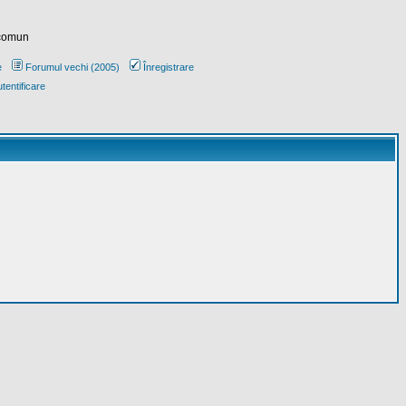
 comun
e
Forumul vechi (2005)
Înregistrare
tentificare