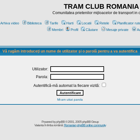
TRAM CLUB ROMANIA
Comunitatea prietenilor mijloacelor de transport in
Arhiva video
Biblioteca
Tarife
Harti
Locatii
Retele
Planificator rut
Membri
Profil
Căutare
Mesaje private
Au
Vă rugăm introduceţi un nume de utilizator şi o parolă pentru a va autentifica
Utilizator:
Parola:
Autentifică-mă automat la fiecare vizită:
Mi-am uitat parola
Powered by
phpBB
© 2001, 2005 phpBB Group
Varianta în limba română:
Romanian phpBB online community