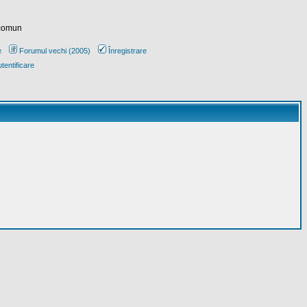
 comun
e
Forumul vechi (2005)
Înregistrare
tentificare