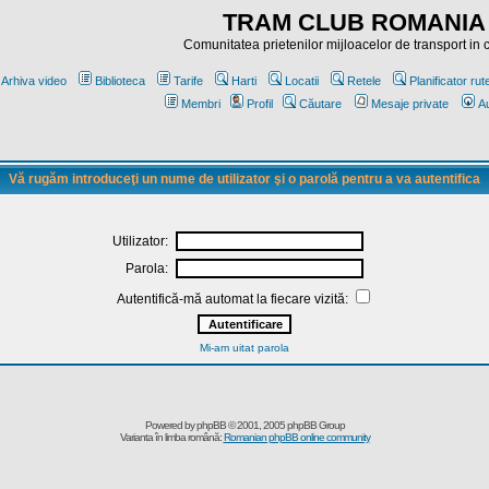
TRAM CLUB ROMANIA
Comunitatea prietenilor mijloacelor de transport in
Arhiva video
Biblioteca
Tarife
Harti
Locatii
Retele
Planificator rut
Membri
Profil
Căutare
Mesaje private
Au
Vă rugăm introduceţi un nume de utilizator şi o parolă pentru a va autentifica
Utilizator:
Parola:
Autentifică-mă automat la fiecare vizită:
Mi-am uitat parola
Powered by
phpBB
© 2001, 2005 phpBB Group
Varianta în limba română:
Romanian phpBB online community