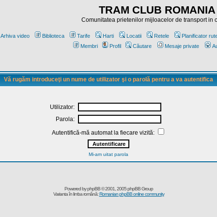
TRAM CLUB ROMANIA
Comunitatea prietenilor mijloacelor de transport in
Arhiva video
Biblioteca
Tarife
Harti
Locatii
Retele
Planificator rut
Membri
Profil
Căutare
Mesaje private
Au
Vă rugăm introduceţi un nume de utilizator şi o parolă pentru a va autentifica
Utilizator:
Parola:
Autentifică-mă automat la fiecare vizită:
Mi-am uitat parola
Powered by
phpBB
© 2001, 2005 phpBB Group
Varianta în limba română:
Romanian phpBB online community