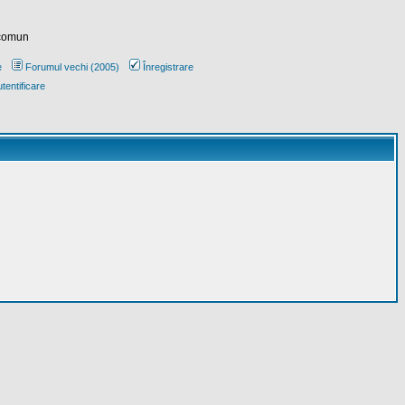
 comun
e
Forumul vechi (2005)
Înregistrare
tentificare