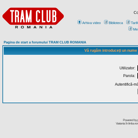
Co
Arhiva video
Biblioteca
Tarif
Me
Pagina de start a forumului TRAM CLUB ROMANIA
Vă rugăm introduceţi un nume de
Utilizator:
Parola:
Autentifică-mă
Powered by
Varianta în limba r