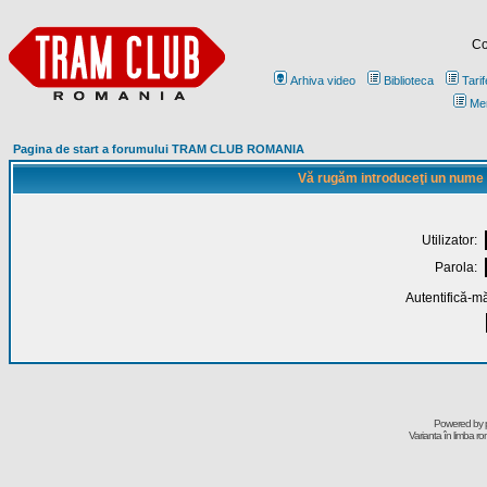
Co
Arhiva video
Biblioteca
Tarif
Me
Pagina de start a forumului TRAM CLUB ROMANIA
Vă rugăm introduceţi un nume de
Utilizator:
Parola:
Autentifică-mă
Powered by
Varianta în limba r