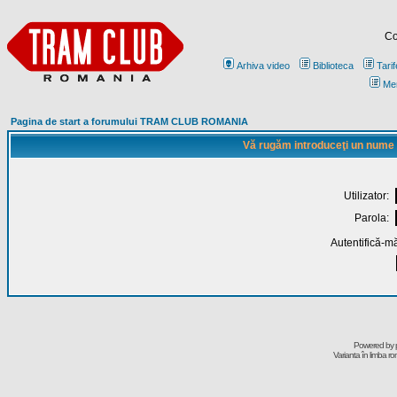
Co
Arhiva video
Biblioteca
Tarif
Me
Pagina de start a forumului TRAM CLUB ROMANIA
Vă rugăm introduceţi un nume de
Utilizator:
Parola:
Autentifică-mă
Powered by
Varianta în limba r