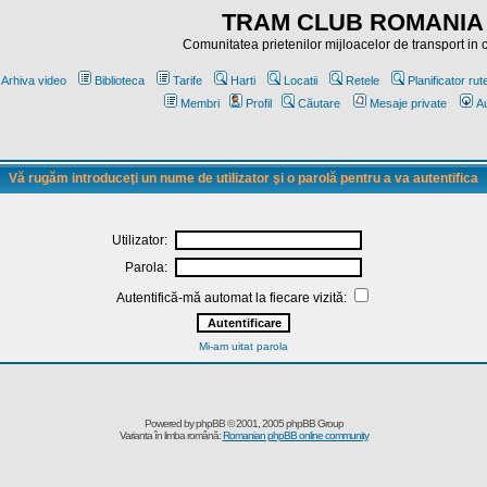
TRAM CLUB ROMANIA
Comunitatea prietenilor mijloacelor de transport in
Arhiva video
Biblioteca
Tarife
Harti
Locatii
Retele
Planificator rut
Membri
Profil
Căutare
Mesaje private
Au
Vă rugăm introduceţi un nume de utilizator şi o parolă pentru a va autentifica
Utilizator:
Parola:
Autentifică-mă automat la fiecare vizită:
Mi-am uitat parola
Powered by
phpBB
© 2001, 2005 phpBB Group
Varianta în limba română:
Romanian phpBB online community