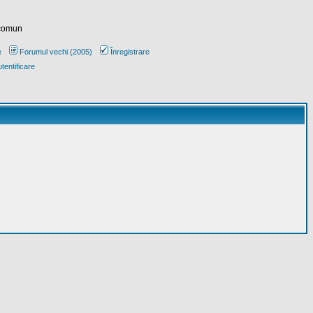
 comun
e
Forumul vechi (2005)
Înregistrare
tentificare