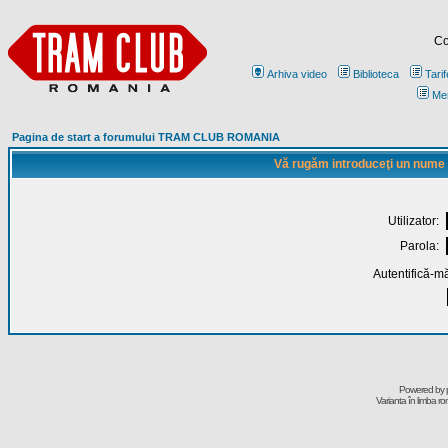
Co
Arhiva video
Biblioteca
Tarif
Me
Pagina de start a forumului TRAM CLUB ROMANIA
Vă rugăm introduceţi un nume de
Utilizator:
Parola:
Autentifică-mă
Powered by
Varianta în limba r