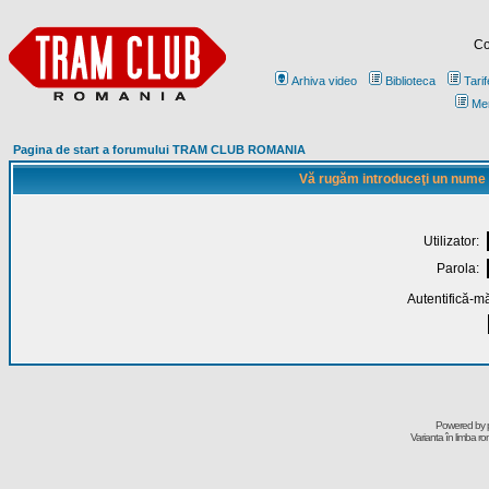
Co
Arhiva video
Biblioteca
Tarif
Me
Pagina de start a forumului TRAM CLUB ROMANIA
Vă rugăm introduceţi un nume de
Utilizator:
Parola:
Autentifică-mă
Powered by
Varianta în limba r