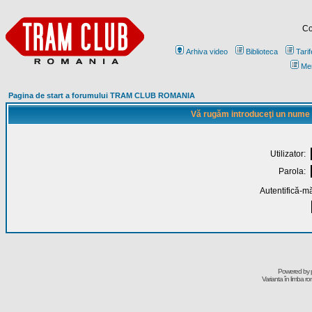
Co
Arhiva video
Biblioteca
Tarif
Me
Pagina de start a forumului TRAM CLUB ROMANIA
Vă rugăm introduceţi un nume de
Utilizator:
Parola:
Autentifică-mă
Powered by
Varianta în limba r