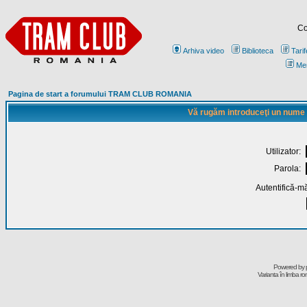
Co
Arhiva video
Biblioteca
Tarif
Me
Pagina de start a forumului TRAM CLUB ROMANIA
Vă rugăm introduceţi un nume de
Utilizator:
Parola:
Autentifică-mă
Powered by
Varianta în limba r