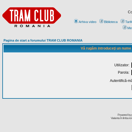
Co
Arhiva video
Biblioteca
Tarif
Me
Pagina de start a forumului TRAM CLUB ROMANIA
Vă rugăm introduceţi un nume de
Utilizator:
Parola:
Autentifică-mă
Powered by
Varianta în limba r